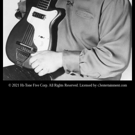
© 2021 Hi-Tone Five Corp. All Rights Reserved. Licensed by c3entertainment.com