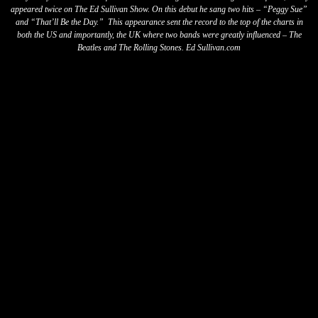
appeared twice on The Ed Sullivan Show. On this debut he sang two hits – “Peggy Sue”
and “That’ll Be the Day.” This appearance sent the record to the top of the charts in
both the US and importantly, the UK where two bands were greatly influenced – The
Beatles and The Rolling Stones. Ed Sullivan.com