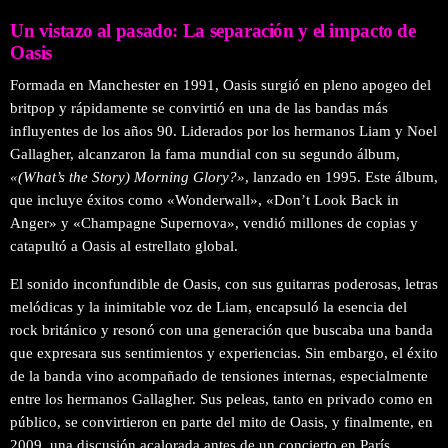
Un vistazo al pasado: La separación y el impacto de
Oasis
Formada en Manchester en 1991, Oasis surgió en pleno apogeo del
britpop y rápidamente se convirtió en una de las bandas más
influyentes de los años 90. Liderados por los hermanos Liam y Noel
Gallagher, alcanzaron la fama mundial con su segundo álbum,
«(What’s the Story) Morning Glory?»
, lanzado en 1995. Este álbum,
que incluye éxitos como «Wonderwall», «Don’t Look Back in
Anger» y «Champagne Supernova», vendió millones de copias y
catapultó a Oasis al estrellato global.
El sonido inconfundible de Oasis, con sus guitarras poderosas, letras
melódicas y la inimitable voz de Liam, encapsuló la esencia del
rock británico y resonó con una generación que buscaba una banda
que expresara sus sentimientos y experiencias. Sin embargo, el éxito
de la banda vino acompañado de tensiones internas, especialmente
entre los hermanos Gallagher. Sus peleas, tanto en privado como en
público, se convirtieron en parte del mito de Oasis, y finalmente, en
2009, una discusión acalorada antes de un concierto en París