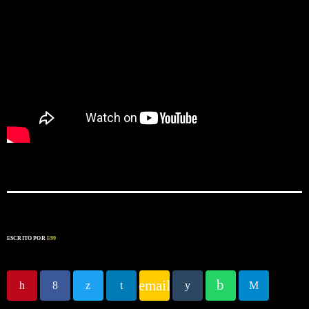
ESCRITO POR
E99
email