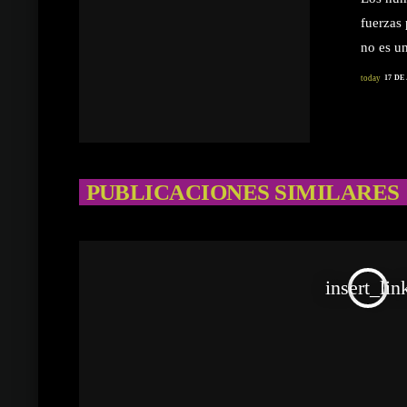
fuerzas
no es un
incorpo
today
17 DE
durante 
donde lo
Spurs. A
PUBLICACIONES SIMILARES
insert_lin