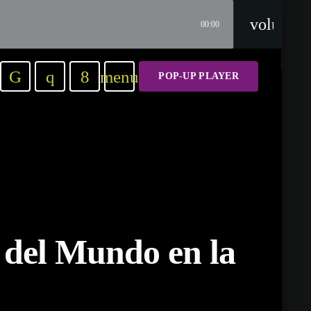
volume_
00:00
menu
POP-UP PLAYER
a del Mundo en la