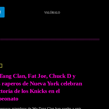
VALÓRALO
A
ang Clan, Fat Joe, Chuck D y
s raperos de Nueva York celebran
ctoria de los Knicks en el
eonato
erosos miembros de Wu-Tang Clan han vuelto a unir