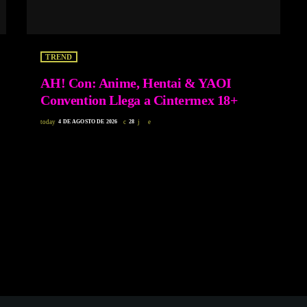
TREND
AH! Con: Anime, Hentai & YAOI
Convention Llega a Cintermex 18+
today
4 DE AGOSTO DE 2026
28