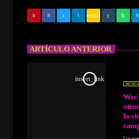
email
ARTÍCULO ANTERIOR
insert_link
MÚSIC
Wu-T
otro
la vi
camp
Los num