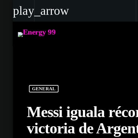
play_arrow
play_arrow
Energy 99
Cargándote de Energía
GENERAL
Messi iguala réco
victoria de Argen