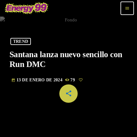
menu
TREND
Santana lanza nuevo sencillo con
Run DMC
13 DE ENERO DE 2024
79
today
share
email