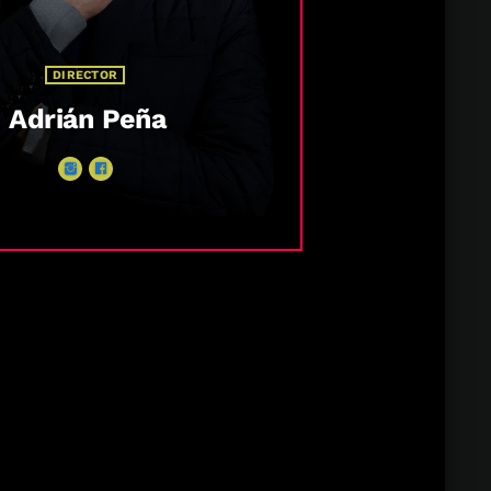
DIRECTOR
Adrián Peña
 de Trayectoria. Creador del
 Energy 99. Locutor, Asesor en
gitales, Director de Radio y TV