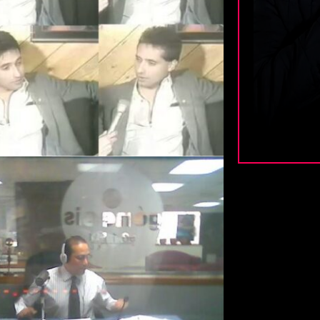
50 Años
concepto
medios di