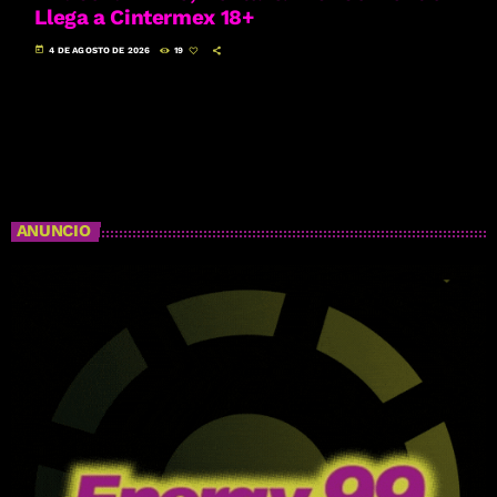
Llega a Cintermex 18+
today
4 DE AGOSTO DE 2026
19
ANUNCIO